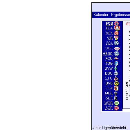
Kalender
Ergebnisse
FCB
B04
M05
VfB
S04
RBL
HBSC
FCU
TSG
SVW
DSC
1.FC
BVB
FCA
MGL
SCF
WOB
SGE
« zur Ligenübersicht