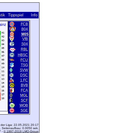
stik
Tippspiel
Info
FCB
B04
M05
VfB
S04
RBL
HBSC
FCU
TSG
SVW
DSC
1.FC
BVB
FCA
MGL
SCF
WOB
SGE
 der Liga: 22.05.2021 20:17
 Seitenaufbau: 0.0050 sek.
7 -
© 1997-2019 LMO-Group