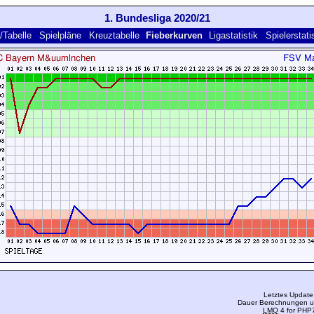
1. Bundesliga 2020/21
/Tabelle
Spielpläne
Kreuztabelle
Fieberkurven
Ligastatistik
Spielerstati
Letztes Update
Dauer Berechnungen u.
LMO
4 for PHP