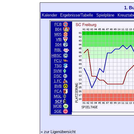
1. B
Kalender
Ergebnisse/Tabelle
Spielpläne
Kreuztabe
FCB
B04
M05
VfB
S04
RBL
HBSC
FCU
TSG
SVW
DSC
1.FC
BVB
FCA
MGL
SCF
WOB
SGE
« zur Ligenübersicht