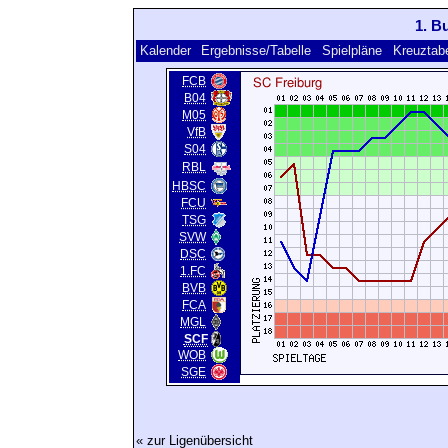
1. B
Kalender
Ergebnisse/Tabelle
Spielpläne
Kreuztabe
FCB
B04
M05
VfB
S04
RBL
HBSC
FCU
TSG
SVW
DSC
1.FC
BVB
FCA
MGL
SCF
WOB
SGE
« zur Ligenübersicht