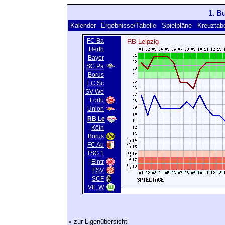
1. B
Kalender
Ergebnisse/Tabelle
Spielpläne
Kreuztabe
FC Ba
Herth
Bayer
SC Pa
Borus
FC Sc
SV We
Fortu
Union
RB Le
Köln
Borus
FC Au
TSG 1
Eintr
FSV
SCF
VfL W
« zur Ligenübersicht