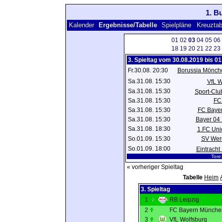
1. B
Kalender
Ergebnisse/Tabelle
Spielpläne
Kreuztab
01
02
03
04
05
06
18
19
20
21
22
23
3. Spieltag vom 30.08.2019 bis 0
Fr.30.08. 20:30
Borussia Mönch
Sa.31.08. 15:30
VfL W
Sa.31.08. 15:30
Sport-Clu
Sa.31.08. 15:30
FC
Sa.31.08. 15:30
FC Baye
Sa.31.08. 15:30
Bayer 04
Sa.31.08. 18:30
1.FC Uni
So.01.09. 15:30
SV Wer
So.01.09. 18:00
Eintracht 
Tore
« vorheriger Spieltag
Tabelle
Heim
3. Spieltag
1
RB Leipzig
2
FC Bayern Münche
3
VfL Wolfsburg