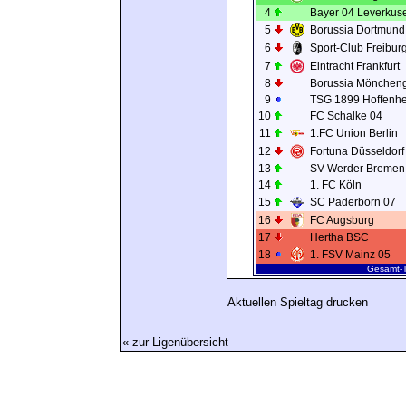
4
Bayer 04 Leverkus
5
Borussia Dortmund
6
Sport-Club Freibur
7
Eintracht Frankfurt
8
Borussia Mönchen
9
TSG 1899 Hoffenh
10
FC Schalke 04
11
1.FC Union Berlin
12
Fortuna Düsseldorf
13
SV Werder Bremen
14
1. FC Köln
15
SC Paderborn 07
16
FC Augsburg
17
Hertha BSC
18
1. FSV Mainz 05
Gesamt-T
Aktuellen Spieltag drucken
« zur Ligenübersicht