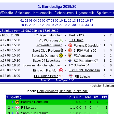
1. Bundesliga 2019/20
/Tabelle
Spielpläne
Kreuztabelle
Fieberkurven
Ligastatistik
Spielerstati
01
02
03
04
05
06
07
08
09
10
11
12
13
14
15
16
17
18
19
20
21
22
23
24
25
26
27
28
29
30
31
32
33
34
. Spieltag vom 16.08.2019 bis 17.08.2019
r.16.08. 20:30
FC Bayern München
-
Hertha BSC
2
:
2
a.17.08. 15:30
-
1. FC Köln
2
:
1
VfL Wolfsburg
a.17.08. 15:30
SV Werder Bremen
-
1
:
3
Fortuna Düsseldorf
a.17.08. 15:30
-
3
:
0
Sport-Club Freiburg
1. FSV Mainz 05
a.17.08. 15:30
-
5
:
1
Borussia Dortmund
FC Augsburg
a.17.08. 15:30
Bayer 04 Leverkusen
-
3
:
2
SC Paderborn 07
a.17.08. 18:30
Borussia Mönchengladbach
-
FC Schalke 04
0
:
0
o.18.08. 15:30
-
TSG 1899 Hoffenheim
1
:
0
Eintracht Frankfurt
o.18.08. 18:00
-
0
:
4
1.FC Union Berlin
RB Leipzig
Tore: 30 Tore/Spiel: 3.33
nächster Spieltag
Tabelle
Heim
Auswärts
Hinrunde
Rückrunde
1. Spieltag
Sp.
s
u
n
Tore
Diff.
Pkt.
1
Borussia Dortmund
1
1
0
0
5
:
1
4
3
2
RB Leipzig
1
1
0
0
4
:
0
4
3
3
Sport-Club Freiburg
1
1
0
0
3
:
0
3
3