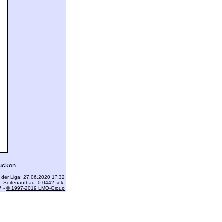
rucken
 der Liga: 27.06.2020 17:32
 Seitenaufbau: 0.0442 sek.
7 -
© 1997-2019 LMO-Group