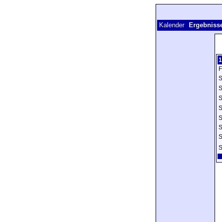
Kalender
Ergebnisse
1
F
S
S
S
S
S
S
S
S