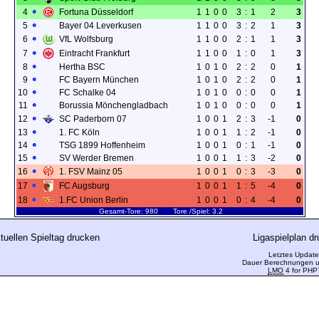
4
Fortuna Düsseldorf
1
1
0
0
3
:
1
2
3
5
Bayer 04 Leverkusen
1
1
0
0
3
:
2
1
3
6
VfL Wolfsburg
1
1
0
0
2
:
1
1
3
7
Eintracht Frankfurt
1
1
0
0
1
:
0
1
3
8
Hertha BSC
1
0
1
0
2
:
2
0
1
9
FC Bayern München
1
0
1
0
2
:
2
0
1
10
FC Schalke 04
1
0
1
0
0
:
0
0
1
11
Borussia Mönchengladbach
1
0
1
0
0
:
0
0
1
12
SC Paderborn 07
1
0
0
1
2
:
3
-1
0
13
1. FC Köln
1
0
0
1
1
:
2
-1
0
14
TSG 1899 Hoffenheim
1
0
0
1
0
:
1
-1
0
15
SV Werder Bremen
1
0
0
1
1
:
3
-2
0
16
1. FSV Mainz 05
1
0
0
1
0
:
3
-3
0
17
FC Augsburg
1
0
0
1
1
:
5
-4
0
18
1.FC Union Berlin
1
0
0
1
0
:
4
-4
0
Gesamt-Tore: 980 Tore /Spiel: 3.2
tuellen Spieltag drucken
Ligaspielplan d
Letztes Update
Dauer Berechnungen u.
LMO
4 for PHP