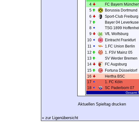
4
FC Bayern Münche
5
Borussia Dortmund
6
Sport-Club Freiburg
7
Bayer 04 Leverkus
8
TSG 1899 Hoffenhe
9
VfL Wolfsburg
10
Eintracht Frankfurt
11
1.FC Union Berlin
12
1. FSV Mainz 05
13
SV Werder Bremen
14
FC Augsburg
15
Fortuna Düsseldorf
16
Hertha BSC
17
1. FC Köln
18
SC Paderborn 07
Gesamt-T
Aktuellen Spieltag drucken
« zur Ligenübersicht