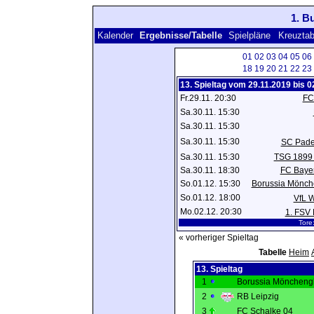
1. B
Kalender
Ergebnisse/Tabelle
Spielpläne
Kreuztab
01
02
03
04
05
06
18
19
20
21
22
23
13. Spieltag vom 29.11.2019 bis 
Fr.29.11. 20:30
FC
Sa.30.11. 15:30
Sa.30.11. 15:30
Sa.30.11. 15:30
SC Pade
Sa.30.11. 15:30
TSG 1899 
Sa.30.11. 18:30
FC Baye
So.01.12. 15:30
Borussia Mönch
So.01.12. 18:00
VfL W
Mo.02.12. 20:30
1. FSV
Tore
« vorheriger Spieltag
Tabelle
Heim
13. Spieltag
1
Borussia Möncheng
2
RB Leipzig
3
FC Schalke 04