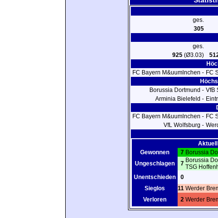
Statist
ges.
305
ges.
925
(Ø3.03)
51
Höch
FC Bayern M&uumlnchen -
FC 
Höchst
Borussia Dortmund -
VfB 
Arminia Bielefeld -
Eint
FC Bayern M&uumlnchen -
FC 
VfL Wolfsburg -
Wer
Aktuell
Gewonnen
7
Borussia D
Borussia D
Ungeschlagen
7
TSG Hoffen
Unentschieden
0
Sieglos
11
Werder Bre
Verloren
2
Werder Bre