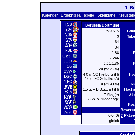
1. B
Kalender
Ergebnisse/Tabelle
Spielpläne
Kreuztabe
FCB
Borussia Dortmund
B04
58,02%
Cha
M05
3
Tabe
VfB
64
S04
34
RBL
1.88
P
HBSC
75:46
FCU
2.21:1.35
T
TSG
20 (58,82%)
SVW
4:0 g. SC Freiburg (H)
Höc
DSC
4:0 g. FC Schalke (A)
1.FC
10 (29,41%)
Ni
BVB
1:5 g. VfB Stuttgart (H)
Höchs
FCA
7 Sieg(e)
Akt
MGL
7 Sp. o. Niederlage
SCF
Res
WOB
Bewertu
SGE
0:0 (0)
∑ Pkt.ve
gleich