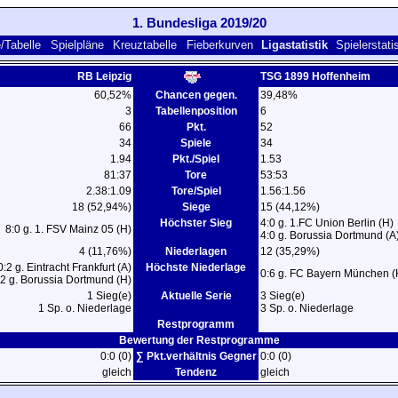
1. Bundesliga 2019/20
/Tabelle
Spielpläne
Kreuztabelle
Fieberkurven
Ligastatistik
Spielerstati
RB Leipzig
TSG 1899 Hoffenheim
60,52%
Chancen gegen.
39,48%
3
Tabellenposition
6
66
Pkt.
52
34
Spiele
34
1.94
Pkt./Spiel
1.53
81:37
Tore
53:53
2.38:1.09
Tore/Spiel
1.56:1.56
18 (52,94%)
Siege
15 (44,12%)
Höchster Sieg
4:0 g. 1.FC Union Berlin (H)
8:0 g. 1. FSV Mainz 05 (H)
4:0 g. Borussia Dortmund (A
4 (11,76%)
Niederlagen
12 (35,29%)
0:2 g. Eintracht Frankfurt (A)
Höchste Niederlage
0:6 g. FC Bayern München (
:2 g. Borussia Dortmund (H)
1 Sieg(e)
Aktuelle Serie
3 Sieg(e)
1 Sp. o. Niederlage
3 Sp. o. Niederlage
Restprogramm
Bewertung der Restprogramme
0:0 (0)
∑ Pkt.verhältnis Gegner
0:0 (0)
gleich
Tendenz
gleich