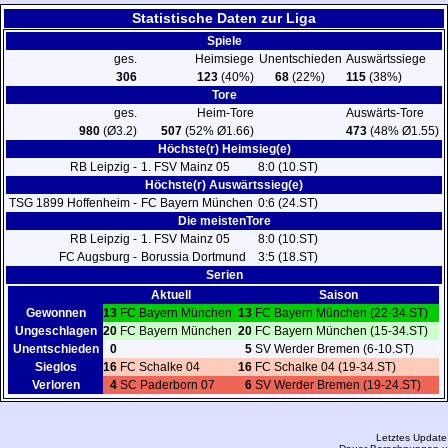
Statistische Daten zur Liga
Spiele
ges.
Heimsiege
Unentschieden
Auswärtssiege
306
123
(40%)
68
(22%)
115
(38%)
Tore
ges.
Heim-Tore
Auswärts-Tore
980
(Ø3.2)
507
(52% Ø1.66)
473
(48% Ø1.55)
Höchste(r) Heimsieg(e)
RB Leipzig -
1. FSV Mainz 05
8:0 (10.ST)
Höchste(r) Auswärtssieg(e)
TSG 1899 Hoffenheim -
FC Bayern München
0:6 (24.ST)
Die meistenTore
RB Leipzig -
1. FSV Mainz 05
8:0 (10.ST)
FC Augsburg -
Borussia Dortmund
3:5 (18.ST)
Serien
Aktuell
Saison
Gewonnen
13
FC Bayern München
13
FC Bayern München (22-34.ST)
Ungeschlagen
20
FC Bayern München
20
FC Bayern München (15-34.ST)
Unentschieden
0
5
SV Werder Bremen (6-10.ST)
Sieglos
16
FC Schalke 04
16
FC Schalke 04 (19-34.ST)
Verloren
4
SC Paderborn 07
6
SV Werder Bremen (19-24.ST)
Letztes Update