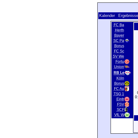
Kalender
Ergebnisse
FC Ba
Herth
Bayer
SC Pa
Borus
FC Sc
SV We
Fortu
Union
RB Le
Köln
Borus
FC Au
TSG 1
0
Eintr
FSV
SCF
VfL W