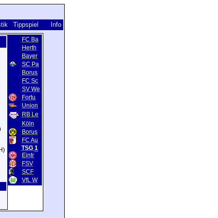
stik
Tippspiel
Info
FC Ba
Herth
Bayer
SC Pa
Borus
FC Sc
SV We
Fortu
Union
RB Le
Köln
)
Borus
FC Au
TSG 1
H)
Eintr
FSV
SCF
VfL W