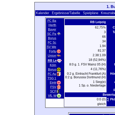
1. B
Kalender
Ergebnisse/Tabelle
Spielpläne
Kreuztabe
FC Ba
RB Leipzig
Herth
62,75%
C
Bayer
3
T
SC Pa
66
Borus
34
FC Sc
1.94
SV We
81:37
Fortu
2.38:1.09
Union
18 (52,94%)
RB Le
8:0 g. 1. FSV Mainz 05 (H)
Köln
4 (11,76%)
Borus
0:2 g. Eintracht Frankfurt (A)
Höc
FC Au
0:2 g. Borussia Dortmund (H)
TSG 1
1 Sieg(e)
Eintr
1 Sp. o. Niederlage
FSV
SCF
Bewertu
VfL W
0:0 (0)
∑ Pkt
gleich