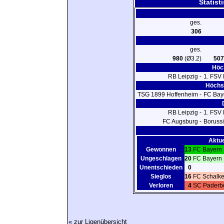
Statist
ges.
306
ges.
980
(Ø3.2)
507
Höch
RB Leipzig -
1. FSV
Höchst
TSG 1899 Hoffenheim -
FC Bay
RB Leipzig -
1. FSV
FC Augsburg -
Boruss
Aktue
Gewonnen
13
FC Bayern
Ungeschlagen
20
FC Bayern
Unentschieden
0
Sieglos
16
FC Schalke
Verloren
4
SC Paderb
« zur Ligenübersicht