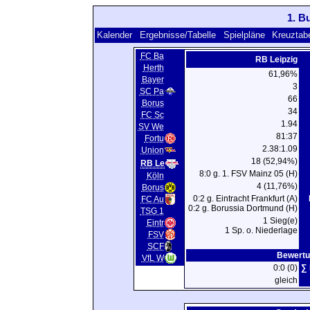
1. B
Kalender
Ergebnisse/Tabelle
Spielpläne
Kreuztabe
FC Ba
RB Leipzig
Herth
61,96%
Bayer
3
SC Pa
66
Borus
34
FC Sc
1.94
SV We
81:37
Fortu
2.38:1.09
Union
18 (52,94%)
RB Le
8:0 g. 1. FSV Mainz 05 (H)
Köln
4 (11,76%)
Borus
0:2 g. Eintracht Frankfurt (A)
FC Au
0:2 g. Borussia Dortmund (H)
TSG 1
1 Sieg(e)
Eintr
1 Sp. o. Niederlage
FSV
SCF
Bewertu
VfL W
0:0 (0)
∑ 
gleich