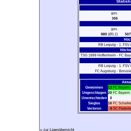
Statist
ges.
306
ges.
980
(Ø3.2)
507
Höch
RB Leipzig -
1. FSV
Höchst
TSG 1899 Hoffenheim -
FC Bay
RB Leipzig -
1. FSV
FC Augsburg -
Boruss
Aktue
Gewonnen
13
FC Bayern
Ungeschlagen
20
FC Bayern
Unentschieden
0
Sieglos
16
FC Schalke
Verloren
4
SC Paderb
« zur Ligenübersicht