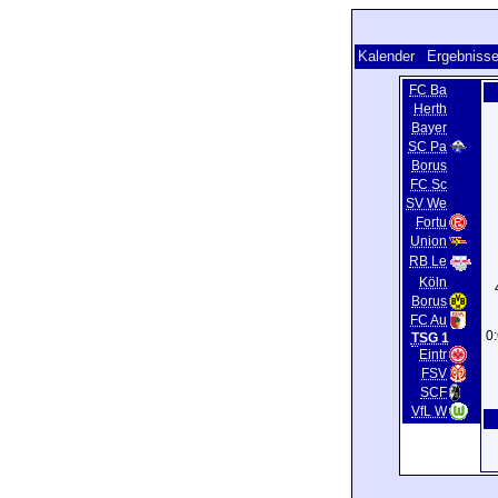
Kalender
Ergebnisse
FC Ba
Herth
Bayer
SC Pa
Borus
FC Sc
SV We
Fortu
Union
RB Le
Köln
Borus
FC Au
0
TSG 1
Eintr
FSV
SCF
VfL W