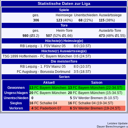
Statistische Daten zur Liga
Spiele
ges.
Heimsiege
Unentschieden
Auswärtssiege
306
123
(40%)
68
(22%)
115
(38%)
Tore
ges.
Heim-Tore
Auswärts-Tore
980
(Ø3.2)
507
(52% Ø1.66)
473
(48% Ø1.55)
Höchste(r) Heimsieg(e)
RB Leipzig -
1. FSV Mainz 05
8:0 (10.ST)
Höchste(r) Auswärtssieg(e)
TSG 1899 Hoffenheim -
FC Bayern München
0:6 (24.ST)
Die meistenTore
RB Leipzig -
1. FSV Mainz 05
8:0 (10.ST)
FC Augsburg -
Borussia Dortmund
3:5 (18.ST)
Serien
Aktuell
Saison
Gewonnen
13
FC Bayern München
13
FC Bayern München (22-34.ST)
Ungeschlagen
20
FC Bayern München
20
FC Bayern München (15-34.ST)
Unentschieden
0
5
SV Werder Bremen (6-10.ST)
Sieglos
16
FC Schalke 04
16
FC Schalke 04 (19-34.ST)
Verloren
4
SC Paderborn 07
6
SV Werder Bremen (19-24.ST)
Letztes Update
Dauer Berechnungen u.