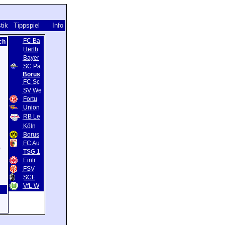
stik
Tippspiel
Info
FC Ba
ch
Herth
Bayer
SC Pa
Borus
FC Sc
SV We
Fortu
Union
RB Le
Köln
Borus
FC Au
)
TSG 1
Eintr
FSV
SCF
VfL W