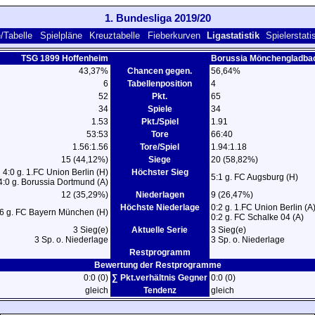
1. Bundesliga 2019/20
/Tabelle
Spielpläne
Kreuztabelle
Fieberkurven
Ligastatistik
Spielerstati
TSG 1899 Hoffenheim
Borussia Mönchengladba
43,37%
Chancen gegen.
56,64%
6
Tabellenposition
4
52
Pkt.
65
34
Spiele
34
1.53
Pkt./Spiel
1.91
53:53
Tore
66:40
1.56:1.56
Tore/Spiel
1.94:1.18
15 (44,12%)
Siege
20 (58,82%)
4:0 g. 1.FC Union Berlin (H)
Höchster Sieg
5:1 g. FC Augsburg (H)
4:0 g. Borussia Dortmund (A)
12 (35,29%)
Niederlagen
9 (26,47%)
Höchste Niederlage
0:2 g. 1.FC Union Berlin (A
:6 g. FC Bayern München (H)
0:2 g. FC Schalke 04 (A)
3 Sieg(e)
Aktuelle Serie
3 Sieg(e)
3 Sp. o. Niederlage
3 Sp. o. Niederlage
Restprogramm
Bewertung der Restprogramme
0:0 (0)
∑ Pkt.verhältnis Gegner
0:0 (0)
gleich
Tendenz
gleich