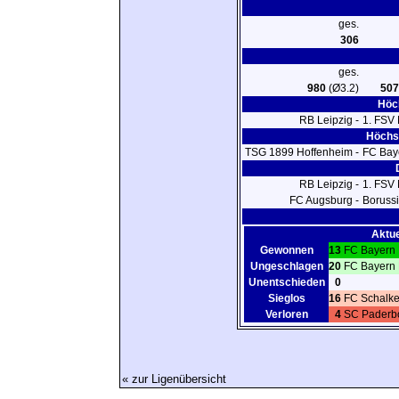
ges.
306
ges.
980
(Ø3.2)
507
Höch
RB Leipzig -
1. FSV
Höchst
TSG 1899 Hoffenheim -
FC Bay
RB Leipzig -
1. FSV
FC Augsburg -
Boruss
Aktue
Gewonnen
13
FC Bayern
Ungeschlagen
20
FC Bayern
Unentschieden
0
Sieglos
16
FC Schalke
Verloren
4
SC Paderb
« zur Ligenübersicht