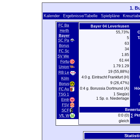
1. B
Kalender
Ergebnisse/Tabelle
Spielpläne
Kreuztabe
FC Ba
Bayer 04 Leverkusen
Herth
55,73%
C
Bayer
5
T
SC Pa
63
Borus
34
FC Sc
1.85
SV We
61:44
Fortu
1.79:1.29
Union
19 (55,88%)
RB Le
4:0 g. Eintracht Frankfurt (H)
Köln
9 (26,47%)
Borus
0:4 g. Borussia Dortmund (A)
Hö
FC Au
1 Sieg(e)
TSG 1
1 Sp. o. Niederlage
Eintr
FSV
Bewertu
SCF
0:0 (0)
∑ Pkt
VfL W
gleich
Statist