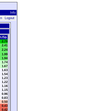
Info
ln
Logout
t./Sp.
2.79
2.41
2.24
1.99
1.94
1.74
1.67
1.63
1.54
1.23
1.22
1.16
1.15
0.96
0.83
0.50
0.43
0.42