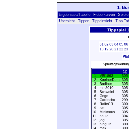
1. Bu
Ergebnisse/Tabelle
Fieberkurven
Spieler
Übersicht
Tippen
Tippeinsicht
Tipp-Tab
Tippspiel 
01
02
03
04
05
06
18
19
20
21
22
23
Pla
Spieltagswertun
Sp
1
VfB1893
305
2
KoelnerDom
305
3
Breitner
305
4
mm3010
305
5
Schweini
305
6
Gege
305
7
Garrincha
299
8
RalleCR
300
9
cat
305
10
Minimaus
305
11
paule
304
12
jogi
305
13
pinguin
300
14
mak
300