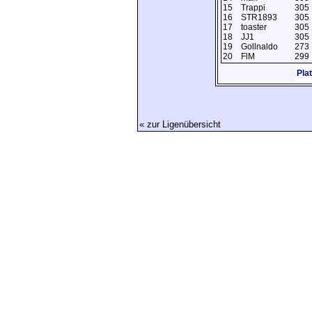
15
Trappi
305
16
STR1893
305
17
toaster
305
18
JJ1
305
19
Gollnaldo
273
20
FlM
299
Pla
« zur Ligenübersicht