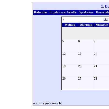
1. B
Kalender
Ergebnisse/Tabelle
Spielpläne
Kreuztab
«
Mai
Montag
Dienstag
Mittwoch
5
6
7
12
13
14
19
20
21
26
27
28
« zur Ligenübersicht