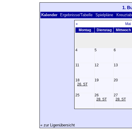
1. B
Kalender
Ergebnisse/Tabelle
Spielpläne
Kreuztab
«
Mai
Montag
Dienstag
Mittwoch
4
5
6
11
12
13
18
19
20
26. ST
25
26
27
28. ST
28. ST
« zur Ligenübersicht