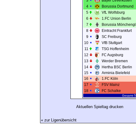
3
Bayer Leverkusen
4
Borussia Dortmund
5
VfL Wolfsburg
6
1.FC Union Berlin
7
Borussia Möncheng
8
Eintracht Frankfurt
9
SC Freiburg
10
VfB Stuttgart
11
TSG Hoffenheim
12
FC Augsburg
13
Werder Bremen
14
Hertha BSC Berlin
15
Arminia Bielefeld
16
1.FC Köln
17
FSV Mainz
18
FC Schalke
Gesamt-To
Aktuellen Spieltag drucken
« zur Ligenübersicht