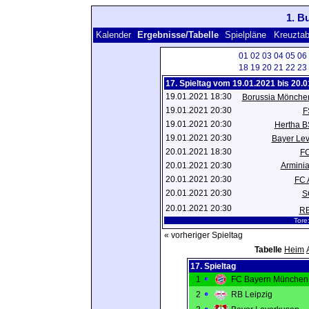
1. B
Kalender
Ergebnisse/Tabelle
Spielpläne
Kreuztab
01
02
03
04
05
06
18
19
20
21
22
23
17. Spieltag vom 19.01.2021 bis 20.
19.01.2021 18:30
Borussia Mönche
19.01.2021 20:30
F
19.01.2021 20:30
Hertha B
19.01.2021 20:30
Bayer Le
20.01.2021 18:30
FC
20.01.2021 20:30
Arminia
20.01.2021 20:30
FC 
20.01.2021 20:30
S
20.01.2021 20:30
RB
Tore
« vorheriger Spieltag
Tabelle
Heim
17. Spieltag
1
FC Bayern München
2
RB Leipzig