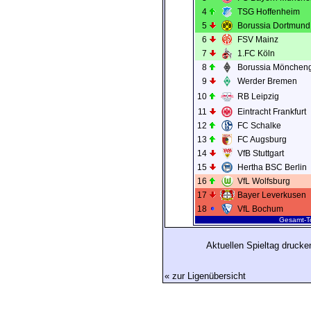
4
TSG Hoffenheim
5
Borussia Dortmund
6
FSV Mainz
7
1.FC Köln
8
Borussia Mönchen
9
Werder Bremen
10
RB Leipzig
11
Eintracht Frankfurt
12
FC Schalke
13
FC Augsburg
14
VfB Stuttgart
15
Hertha BSC Berlin
16
VfL Wolfsburg
17
Bayer Leverkusen
18
VfL Bochum
Gesamt-To
Aktuellen Spieltag drucke
« zur Ligenübersicht