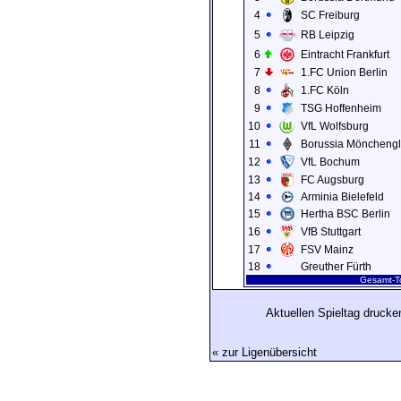
4
SC Freiburg
5
RB Leipzig
6
Eintracht Frankfurt
7
1.FC Union Berlin
8
1.FC Köln
9
TSG Hoffenheim
10
VfL Wolfsburg
11
Borussia Möncheng
12
VfL Bochum
13
FC Augsburg
14
Arminia Bielefeld
15
Hertha BSC Berlin
16
VfB Stuttgart
17
FSV Mainz
18
Greuther Fürth
Gesamt-To
Aktuellen Spieltag drucke
« zur Ligenübersicht